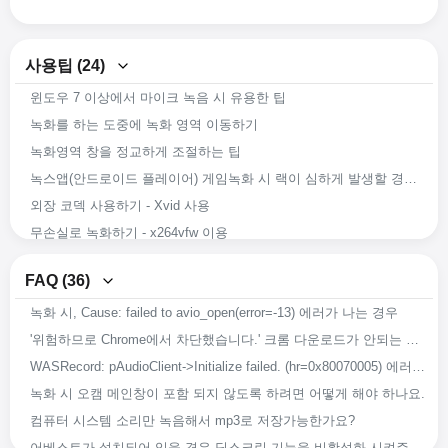
사용팁 (24)
윈도우 7 이상에서 마이크 녹음 시 유용한 팁
녹화를 하는 도중에 녹화 영역 이동하기
도움말 (31)
녹화영역 창을 정교하게 조절하는 팁
녹스앱(안드로이드 플레이어) 게임녹화 시 랙이 심하게 발생할 경우 문제 해결방안
녹화 시 화질 설정하기 (고화질부터 저화질까지)
외장 코덱 사용하기 - Xvid 사용
녹화영상에 원하는 워터마크 추가하기
무손실로 녹화하기 - x264vfw 이용
오캠 세부설정하기 - 저장
x264vfw 외장 코덱 사용하기
오캠 세부설정하기 - 마우스 커서 효과 - 커서 크기
FAQ (36)
녹화 도중 강제로 앱이 종료되어도 녹화 된 영상이 복구가능 하도록 하는 방법
오캠 세부설정하기 - 마우스 커서 효과 - 하이라이트 효과
녹화 시, Cause: failed to avio_open(error=-13) 에러가 나는 경우
오캠의 녹화 화질 및 음질을 향상 시키는 방법
오캠 세부설정하기 - 마우스 커서 효과 - 클릭 효과
'위험하므로 Chrome에서 차단했습니다.' 크롬 다운로드가 안되는 경우
쓸만한 외장코덱 다운로드 받기
오캠 세부설정하기 - 단축키
WASRecord: pAudioClient->Initialize failed. (hr=0x80070005) 에러가 발생하는 경우
녹화 시 들리는 소리 그대로 녹음하는 방법
오캠 세부설정하기 - 움짤(GIF)
녹화 시 오캠 메인창이 포함 되지 않도록 하려면 어떻게 해야 하나요.
오캠을 다른 경로에 설치하기
오캠 세부설정하기 - 캡처
컴퓨터 시스템 소리만 녹음해서 mp3로 저장가능한가요?
녹화, 녹음 또는 캡처 시 저장되는 파일 이름 바꾸기
오캠 세부설정하기 - 소리
어베스트가 설치되어 있을 경우 딥스크린 기능을 비활성화 시켜주세요.