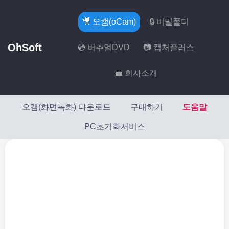
🎥 오캠(oCam)
🔒 비밀폴더
OhSoft
💿 버추얼DVD
📷 캡처플러스
💼 회사소개
오캠(화면녹화) 다운로드
구매하기
도움말
PC초기화서비스