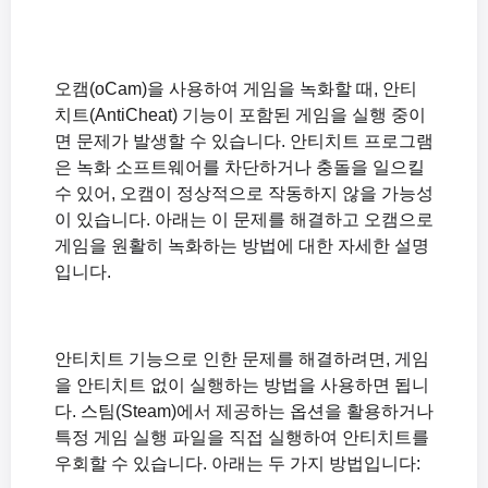
녹화 시작 시 The endpoint device is already in use. 에러가 뜨는 경우
녹화를 시작하면 Failed to initialize sound library. 오류가 뜹니다.
Windows XP 환경에서 녹화 후 검은화면이 나오는 문제점 해결하기
오캠(oCam)을 사용하여 게임을 녹화할 때, 안티
녹화 시 소리가 뭉게져서 들리거나 소리가 작게 들리는 경우(Windows XP)
치트(AntiCheat) 기능이 포함된 게임을 실행 중이
녹화 시 소리가 들리지 않는 경우(Windows XP)
면 문제가 발생할 수 있습니다. 안티치트 프로그램
오캠의 설정을 초기화 하는 방법(오캠 메인화면이 안보일때)
은 녹화 소프트웨어를 차단하거나 충돌을 일으킬
오캠 유료버전의 차이, 시리얼번호 등록방법
수 있어, 오캠이 정상적으로 작동하지 않을 가능성
녹화 시 오캠 메인창이 포함되지 않도록 하려면 어떻게 해야 하나요.
이 있습니다. 아래는 이 문제를 해결하고 오캠으로
게임을 원활히 녹화하는 방법에 대한 자세한 설명
녹화 시 시스템이 버벅거립니다.
입니다.
녹화 된 동영상 파일은 어디에 있나요? 그리고 저장경로를 바꾸려먼 어떻게 해야 하나요.
Windows XP 환경에서 녹화 후 검은화면이 나오는 문제점 해결하기
오캠 포터블(potable) 버전은 뭔가요? 설치해도 되나요?
안티치트 기능으로 인한 문제를 해결하려면, 게임
녹화 시 소리가 뭉게져서 들리거나 소리가 작게 들리는 경우(Windows XP)
을 안티치트 없이 실행하는 방법을 사용하면 됩니
녹화 시 소리가 들리지 않는 경우(Windows XP)
다. 스팀(Steam)에서 제공하는 옵션을 활용하거나
특정 게임 실행 파일을 직접 실행하여 안티치트를
우회할 수 있습니다. 아래는 두 가지 방법입니다: