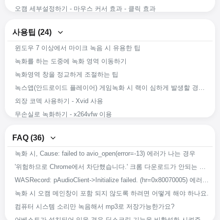
오캠 세부설정하기 - 마우스 커서 효과 - 클릭 효과
오캠 세부설정하기 - 단축키
사용팁 (24)
오캠 세부설정하기 - 움짤(GIF)
윈도우 7 이상에서 마이크 녹음 시 유용한 팁
오캠 세부설정하기 - 캡처
녹화를 하는 도중에 녹화 영역 이동하기
오캠 세부설정하기 - 소리
녹화영역 창을 정교하게 조절하는 팁
오캠 세부설정하기 - 녹화 - 크기 조절
녹스앱(안드로이드 플레이어) 게임녹화 시 랙이 심하게 발생할 경우 문제 해결방안
오캠 세부설정하기 - 녹화 - 게임탭
외장 코덱 사용하기 - Xvid 사용
오캠 세부설정하기 - 녹화 - 일반탭
무손실로 녹화하기 - x264vfw 이용
마이크 및 시스템 소리 녹음하기
x264vfw 외장 코덱 사용하기
코덱 설정하기 - 오디오 코덱의 음질 설정하기
FAQ (36)
녹화 도중 강제로 앱이 종료되어도 녹화 된 영상이 복구가능 하도록 하는 방법
코덱 설정하기 - 비디오 외장 코덱(VFW) 선택하기
녹화 시, Cause: failed to avio_open(error=-13) 에러가 나는 경우
오캠의 녹화 화질 및 음질을 향상 시키는 방법
코덱 설정하기 - 비디오 코덱 선택하기
'위험하므로 Chrome에서 차단했습니다.' 크롬 다운로드가 안되는 경우
쓸만한 외장코덱 다운로드 받기
오캠 녹화영역 크기조절하기
WASRecord: pAudioClient->Initialize failed. (hr=0x80070005) 에러가 발생하는 경우
녹화 시 들리는 소리 그대로 녹음하는 방법
오캠으로 이미지 캡처하기
녹화 시 오캠 메인창이 포함 되지 않도록 하려면 어떻게 해야 하나요.
오캠을 다른 경로에 설치하기
오캠으로 소리만 녹음하기
컴퓨터 시스템 소리만 녹음해서 mp3로 저장가능한가요?
녹화, 녹음 또는 캡처 시 저장되는 파일 이름 바꾸기
오캠으로 화면녹화 하기
어베스트가 설치되어 있을 경우 딥스크린 기능을 비활성화 시켜주세요.