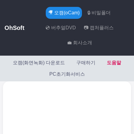
🎥 오캠(oCam)
🔒 비밀폴더
OhSoft
💿 버추얼DVD
📷 캡처플러스
💼 회사소개
오캠(화면녹화) 다운로드
구매하기
도움말
PC초기화서비스