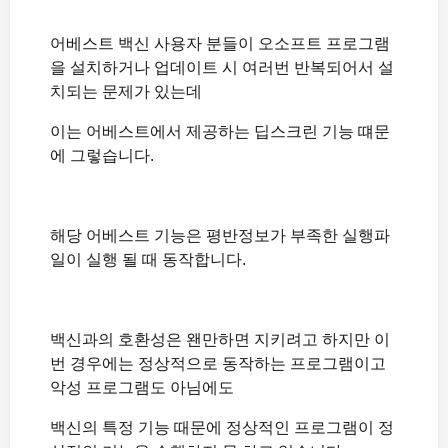
녹화 시작 시 The endpoint device is already in use. 에러가 뜨는 경우
코덱과 디지털 컨테이너 포맷이란 무엇인가요?
녹화를 시작하면 Failed to initialize sound library. 오류가 뜹니다.
녹화 시 마이크 소리도 같이 녹음하는 방법(Windows XP)
어베스트 백신 사용자 분들이 오소프트 프로그램
Windows XP 환경에서 녹화 후 검은화면이 나오는 문제점 해결하기
을 설치하거나 업데이트 시 여러번 반복되어서 설
녹화 시 마이크와 컴퓨터 소리를 같이 녹음하는 방법(윈도우 비스타, 7, 8)
치되는 문제가 있는데
녹화 시 소리가 뭉게져서 들리거나 소리가 작게 들리는 경우(Windows XP)
오캠(oCam) 주요 기능 간략하게 살펴보기
녹화 시 소리가 들리지 않는 경우(Windows XP)
이는 어베스트에서 제공하는 딥스크린 기능 떄문
오캠의 설정을 초기화 하는 방법(오캠 메인화면이 안보일때)
에 그렇습니다.
오캠 유료버전의 차이, 시리얼번호 등록방법
녹화 시 오캠 메인창이 포함되지 않도록 하려면 어떻게 해야 하나요.
녹화 시 시스템이 버벅거립니다.
해당 어베스트 기능은 평반정보가 부족한 실행파
녹화 된 동영상 파일은 어디에 있나요? 그리고 저장경로를 바꾸려먼 어떻게 해야 하나요.
일이 실행 될 때 동작합니다.
Windows XP 환경에서 녹화 후 검은화면이 나오는 문제점 해결하기
오캠 포터블(potable) 버전은 뭔가요? 설치해도 되나요?
녹화 시 소리가 뭉게져서 들리거나 소리가 작게 들리는 경우(Windows XP)
백신과의 호환성은 왠만하면 지키려고 하지만 이
녹화 시 소리가 들리지 않는 경우(Windows XP)
번 경우에는 정상적으로 동작하는 프로그램이고
악성 프로그램도 아님에도
백신의 특정 기능 때문에 정상적인 프로그램이 정