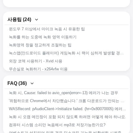
사용팁 (24)
윈도우 7 이상에서 마이크 녹음 시 유용한 팁
녹화를 하는 도중에 녹화 영역 이동하기
도움말 (31)
녹화영역 창을 정교하게 조절하는 팁
녹스앱(안드로이드 플레이어) 게임녹화 시 랙이 심하게 발생할 경우 문제 해결방안
녹화 시 화질 설정하기 (고화질부터 저화질까지)
외장 코덱 사용하기 - Xvid 사용
녹화영상에 원하는 워터마크 추가하기
무손실로 녹화하기 - x264vfw 이용
오캠 세부설정하기 - 저장
x264vfw 외장 코덱 사용하기
오캠 세부설정하기 - 마우스 커서 효과 - 커서 크기
FAQ (36)
녹화 도중 강제로 앱이 종료되어도 녹화 된 영상이 복구가능 하도록 하는 방법
오캠 세부설정하기 - 마우스 커서 효과 - 하이라이트 효과
녹화 시, Cause: failed to avio_open(error=-13) 에러가 나는 경우
오캠의 녹화 화질 및 음질을 향상 시키는 방법
오캠 세부설정하기 - 마우스 커서 효과 - 클릭 효과
'위험하므로 Chrome에서 차단했습니다.' 크롬 다운로드가 안되는 경우
쓸만한 외장코덱 다운로드 받기
오캠 세부설정하기 - 단축키
WASRecord: pAudioClient->Initialize failed. (hr=0x80070005) 에러가 발생하는 경우
녹화 시 들리는 소리 그대로 녹음하는 방법
오캠 세부설정하기 - 움짤(GIF)
녹화 시 오캠 메인창이 포함 되지 않도록 하려면 어떻게 해야 하나요.
오캠을 다른 경로에 설치하기
오캠 세부설정하기 - 캡처
컴퓨터 시스템 소리만 녹음해서 mp3로 저장가능한가요?
녹화, 녹음 또는 캡처 시 저장되는 파일 이름 바꾸기
오캠 세부설정하기 - 소리
어베스트가 설치되어 있을 경우 딥스크린 기능을 비활성화 시켜주세요.