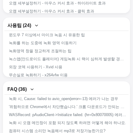
오캠 세부설정하기 - 마우스 커서 효과 - 하이라이트 효과
오캠 세부설정하기 - 마우스 커서 효과 - 클릭 효과
오캠 세부설정하기 - 단축키
사용팁 (24)
오캠 세부설정하기 - 움짤(GIF)
윈도우 7 이상에서 마이크 녹음 시 유용한 팁
오캠 세부설정하기 - 캡처
녹화를 하는 도중에 녹화 영역 이동하기
오캠 세부설정하기 - 소리
녹화영역 창을 정교하게 조절하는 팁
오캠 세부설정하기 - 녹화 - 크기 조절
녹스앱(안드로이드 플레이어) 게임녹화 시 랙이 심하게 발생할 경우 문제 해결방안
오캠 세부설정하기 - 녹화 - 게임탭
외장 코덱 사용하기 - Xvid 사용
오캠 세부설정하기 - 녹화 - 일반탭
무손실로 녹화하기 - x264vfw 이용
마이크 및 시스템 소리 녹음하기
x264vfw 외장 코덱 사용하기
코덱 설정하기 - 오디오 코덱의 음질 설정하기
FAQ (36)
녹화 도중 강제로 앱이 종료되어도 녹화 된 영상이 복구가능 하도록 하는 방법
코덱 설정하기 - 비디오 외장 코덱(VFW) 선택하기
녹화 시, Cause: failed to avio_open(error=-13) 에러가 나는 경우
오캠의 녹화 화질 및 음질을 향상 시키는 방법
코덱 설정하기 - 비디오 코덱 선택하기
'위험하므로 Chrome에서 차단했습니다.' 크롬 다운로드가 안되는 경우
쓸만한 외장코덱 다운로드 받기
오캠 녹화영역 크기조절하기
WASRecord: pAudioClient->Initialize failed. (hr=0x80070005) 에러가 발생하는 경우
녹화 시 들리는 소리 그대로 녹음하는 방법
오캠으로 이미지 캡처하기
녹화 시 오캠 메인창이 포함 되지 않도록 하려면 어떻게 해야 하나요.
오캠을 다른 경로에 설치하기
오캠으로 소리만 녹음하기
컴퓨터 시스템 소리만 녹음해서 mp3로 저장가능한가요?
녹화, 녹음 또는 캡처 시 저장되는 파일 이름 바꾸기
오캠으로 화면녹화 하기