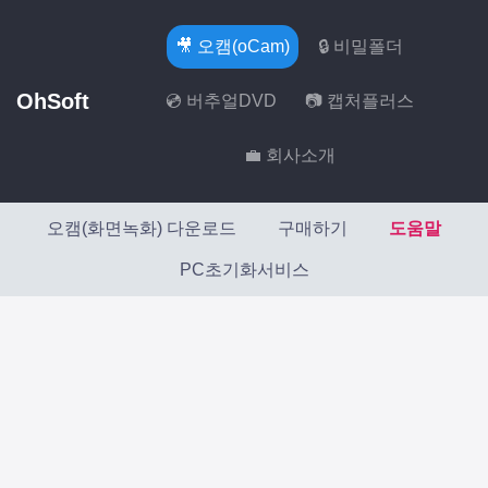
🎥 오캠(oCam)
🔒 비밀폴더
OhSoft
💿 버추얼DVD
📷 캡처플러스
💼 회사소개
오캠(화면녹화) 다운로드
구매하기
도움말
PC초기화서비스