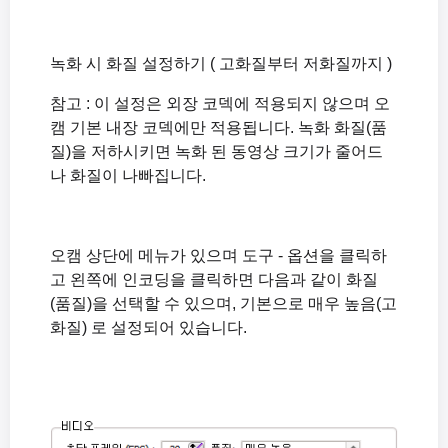
마이크 녹음 시 한쪽 스피커에서만 소리가 나오는 경우 해결방안
녹화 시작 시 The endpoint device is already in use. 에러가 뜨는 경우
녹화를 시작하면 Failed to initialize sound library. 오류가 뜹니다.
녹화 시 화질 설정하기 ( 고화질부터 저화질까지 )
Windows XP 환경에서 녹화 후 검은화면이 나오는 문제점 해결하기
참고 : 이 설정은 외장 코덱에 적용되지 않으며 오
녹화 시 소리가 뭉게져서 들리거나 소리가 작게 들리는 경우(Windows XP)
캠 기본 내장 코덱에만 적용됩니다. 녹화 화질(품
녹화 시 소리가 들리지 않는 경우(Windows XP)
질)을 저하시키면 녹화 된 동영상 크기가 줄어드
오캠의 설정을 초기화 하는 방법(오캠 메인화면이 안보일때)
나 화질이 나빠집니다.
오캠 유료버전의 차이, 시리얼번호 등록방법
녹화 시 오캠 메인창이 포함되지 않도록 하려면 어떻게 해야 하나요.
녹화 시 시스템이 버벅거립니다.
오캠 상단에 메뉴가 있으며 도구 - 옵션을 클릭하
녹화 된 동영상 파일은 어디에 있나요? 그리고 저장경로를 바꾸려먼 어떻게 해야 하나요.
고 왼쪽에 인코딩을 클릭하면 다음과 같이 화질
Windows XP 환경에서 녹화 후 검은화면이 나오는 문제점 해결하기
(품질)을 선택할 수 있으며, 기본으로 매우 높음(고
화질) 로 설정되어 있습니다.
오캠 포터블(potable) 버전은 뭔가요? 설치해도 되나요?
녹화 시 소리가 뭉게져서 들리거나 소리가 작게 들리는 경우(Windows XP)
녹화 시 소리가 들리지 않는 경우(Windows XP)