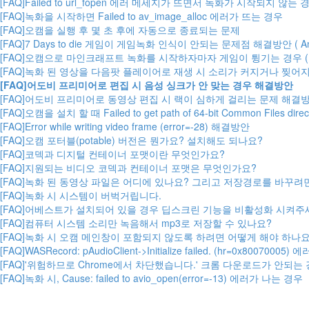
[FAQ]Failed to url_fopen 에러 메세지가 뜨면서 녹화가 시작되지 않는 
[FAQ]녹화을 시작하면 Failed to av_image_alloc 에러가 뜨는 경우
[FAQ]오캠을 실행 후 몇 초 후에 자동으로 종료되는 문제
[FAQ]7 Days to die 게임이 게임녹화 인식이 안되는 문제점 해결방안 ( Ant
[FAQ]오캠으로 마인크래프트 녹화를 시작하자마자 게임이 튕기는 경우 (
[FAQ]녹화 된 영상을 다음팟 플레이어로 재생 시 소리가 커지거나 찢어
[FAQ]어도비 프리미어로 편집 시 음성 싱크가 안 맞는 경우 해결방안
[FAQ]어도비 프리미어로 동영상 편집 시 랙이 심하게 걸리는 문제 해결
[FAQ]오캠을 설치 할 때 Failed to get path of 64-bit Common Files
[FAQ]Error while writing video frame (error=-28) 해결방안
[FAQ]오캠 포터블(potable) 버전은 뭔가요? 설치해도 되나요?
[FAQ]코덱과 디지털 컨테이너 포맷이란 무엇인가요?
[FAQ]지원되는 비디오 코덱과 컨테이너 포맷은 무엇인가요?
[FAQ]녹화 된 동영상 파일은 어디에 있나요? 그리고 저장경로를 바꾸려
[FAQ]녹화 시 시스템이 버벅거립니다.
[FAQ]어베스트가 설치되어 있을 경우 딥스크린 기능을 비활성화 시켜주
[FAQ]컴퓨터 시스템 소리만 녹음해서 mp3로 저장할 수 있나요?
[FAQ]녹화 시 오캠 메인창이 포함되지 않도록 하려면 어떻게 해야 하나요
[FAQ]WASRecord: pAudioClient->Initialize failed. (hr=0x800700
[FAQ]'위험하므로 Chrome에서 차단했습니다.' 크롬 다운로드가 안되는
[FAQ]녹화 시, Cause: failed to avio_open(error=-13) 에러가 나는 경우