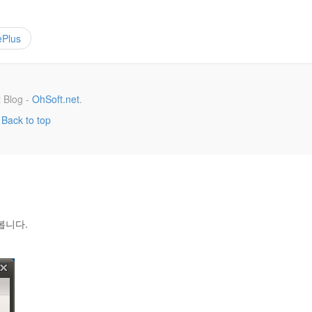
ePlus
 Blog -
OhSoft.net
.
Back to top
봅니다.