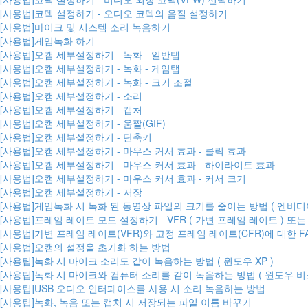
[사용법]코덱 설정하기 - 오디오 코덱의 음질 설정하기
[사용법]마이크 및 시스템 소리 녹음하기
[사용법]게임녹화 하기
[사용법]오캠 세부설정하기 - 녹화 - 일반탭
[사용법]오캠 세부설정하기 - 녹화 - 게임탭
[사용법]오캠 세부설정하기 - 녹화 - 크기 조절
[사용법]오캠 세부설정하기 - 소리
[사용법]오캠 세부설정하기 - 캡처
[사용법]오캠 세부설정하기 - 움짤(GIF)
[사용법]오캠 세부설정하기 - 단축키
[사용법]오캠 세부설정하기 - 마우스 커서 효과 - 클릭 효과
[사용법]오캠 세부설정하기 - 마우스 커서 효과 - 하이라이트 효과
[사용법]오캠 세부설정하기 - 마우스 커서 효과 - 커서 크기
[사용법]오캠 세부설정하기 - 저장
[사용법]게임녹화 시 녹화 된 동영상 파일의 크기를 줄이는 방법 ( 엔비디
[사용법]프레임 레이트 모드 설정하기 - VFR ( 가변 프레임 레이트 ) 또는 
[사용법]가변 프레임 레이트(VFR)와 고정 프레임 레이트(CFR)에 대한 F
[사용법]오캠의 설정을 초기화 하는 방법
[사용팁]녹화 시 마이크 소리도 같이 녹음하는 방법 ( 윈도우 XP )
[사용팁]녹화 시 마이크와 컴퓨터 소리를 같이 녹음하는 방법 ( 윈도우 비스타,
[사용팁]USB 오디오 인터페이스를 사용 시 소리 녹음하는 방법
[사용팁]녹화, 녹음 또는 캡처 시 저장되는 파일 이름 바꾸기