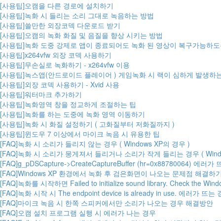
[사용팁]오캠을 다른 경로에 설치하기
[사용팁]녹화 시 들리는 소리 그대로 녹음하는 방법
[사용팁]쓸만한 외장코덱 다운로드 받기
[사용팁]오캠의 녹화 화질 및 음질을 향상 시키는 방법
[사용팁]녹화 도중 강제로 앱이 종료되어도 녹화 된 영상이 복구가능하도
[사용팁]x264vfw 외장 코덱 사용하기
[사용팁]무손실로 녹화하기 - x264vfw 이용
[사용팁]녹스앱(안드로이드 플레이어 ) 게임녹화 시 랙이 심하게 발생하
[사용팁]외장 코덱 사용하기 - Xvid 사용
[사용팁]워터마크 추가하기
[사용팁]녹화영역 창을 정교하게 조절하는 팁
[사용팁]녹화를 하는 도중에 녹화 영역 이동하기
[사용팁]녹화 시 화질 설정하기 ( 고화질부터 저화질까지 )
[사용팁]윈도우 7 이상에서 마이크 녹음 시 유용한 팁
[FAQ]녹화 시 소리가 들리지 않는 경우 ( Windows XP의 경우 )
[FAQ]녹화 시 소리가 뭉게져서 들리거나 소리가 작게 들리는 경우 ( Window
[FAQ]g_pDSCapture->CreateCaptureBuffer (hr=0x88780064) 에러
[FAQ]Windows XP 환경에서 녹화 후 검은화면이 나오는 문제점 해결하
[FAQ]녹화를 시작하면 Failed to initialize sound library. Check the Win
[FAQ]녹화 시작 시 The endpoint device is already in use. 에러가 뜨는
[FAQ]마이크 녹음 시 한쪽 스피커에서만 소리가 나오는 경우 해결방안
[FAQ]오캠 설치 프로그램 실행 시 에러가 나는 경우