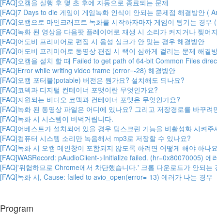
[FAQ]오캠을 실행 후 몇 초 후에 자동으로 종료되는 문제
[FAQ]7 Days to die 게임이 게임녹화 인식이 안되는 문제점 해결방안 ( Ant
[FAQ]오캠으로 마인크래프트 녹화를 시작하자마자 게임이 튕기는 경우 (
[FAQ]녹화 된 영상을 다음팟 플레이어로 재생 시 소리가 커지거나 찢어
[FAQ]어도비 프리미어로 편집 시 음성 싱크가 안 맞는 경우 해결방안
[FAQ]어도비 프리미어로 동영상 편집 시 랙이 심하게 걸리는 문제 해결
[FAQ]오캠을 설치 할 때 Failed to get path of 64-bit Common Files
[FAQ]Error while writing video frame (error=-28) 해결방안
[FAQ]오캠 포터블(potable) 버전은 뭔가요? 설치해도 되나요?
[FAQ]코덱과 디지털 컨테이너 포맷이란 무엇인가요?
[FAQ]지원되는 비디오 코덱과 컨테이너 포맷은 무엇인가요?
[FAQ]녹화 된 동영상 파일은 어디에 있나요? 그리고 저장경로를 바꾸려
[FAQ]녹화 시 시스템이 버벅거립니다.
[FAQ]어베스트가 설치되어 있을 경우 딥스크린 기능을 비활성화 시켜주
[FAQ]컴퓨터 시스템 소리만 녹음해서 mp3로 저장할 수 있나요?
[FAQ]녹화 시 오캠 메인창이 포함되지 않도록 하려면 어떻게 해야 하나요
[FAQ]WASRecord: pAudioClient->Initialize failed. (hr=0x800700
[FAQ]'위험하므로 Chrome에서 차단했습니다.' 크롬 다운로드가 안되는
[FAQ]녹화 시, Cause: failed to avio_open(error=-13) 에러가 나는 경우
Program