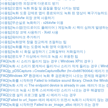
[사용팁]쓸만한 외장코덱 다운로드 받기
[사용팁]오캠의 녹화 화질 및 음질을 향상 시키는 방법
[사용팁]녹화 도중 강제로 앱이 종료되어도 녹화 된 영상이 복구가능하도
[사용팁]x264vfw 외장 코덱 사용하기
[사용팁]무손실로 녹화하기 - x264vfw 이용
[사용팁]녹스앱(안드로이드 플레이어 ) 게임녹화 시 랙이 심하게 발생하
[사용팁]외장 코덱 사용하기 - Xvid 사용
[사용팁]워터마크 추가하기
[사용팁]녹화영역 창을 정교하게 조절하는 팁
[사용팁]녹화를 하는 도중에 녹화 영역 이동하기
[사용팁]녹화 시 화질 설정하기 ( 고화질부터 저화질까지 )
[사용팁]윈도우 7 이상에서 마이크 녹음 시 유용한 팁
[FAQ]녹화 시 소리가 들리지 않는 경우 ( Windows XP의 경우 )
[FAQ]녹화 시 소리가 뭉게져서 들리거나 소리가 작게 들리는 경우 ( Window
[FAQ]g_pDSCapture->CreateCaptureBuffer (hr=0x88780064) 에러
[FAQ]Windows XP 환경에서 녹화 후 검은화면이 나오는 문제점 해결하
[FAQ]녹화를 시작하면 Failed to initialize sound library. Check the Win
[FAQ]녹화 시작 시 The endpoint device is already in use. 에러가 뜨는
[FAQ]마이크 녹음 시 한쪽 스피커에서만 소리가 나오는 경우 해결방안
[FAQ]오캠 설치 프로그램 실행 시 에러가 나는 경우
[FAQ]Failed to url_fopen 에러 메세지가 뜨면서 녹화가 시작되지 않는 
[FAQ]녹화을 시작하면 Failed to av_image_alloc 에러가 뜨는 경우