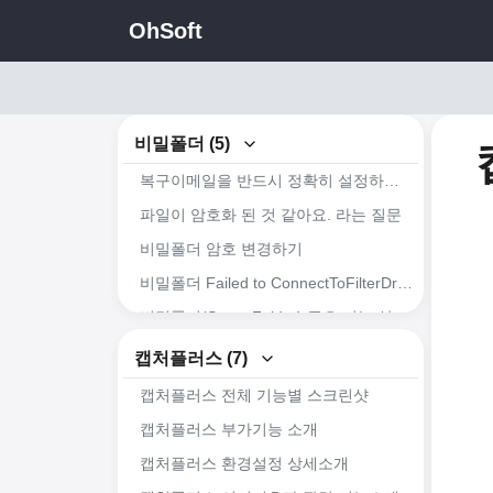
OhSoft
비밀폴더 (5)
복구이메일을 반드시 정확히 설정하세요.
파일이 암호화 된 것 같아요. 라는 질문
비밀폴더 암호 변경하기
비밀폴더 Failed to ConnectToFilterDriver 오류가 발생한 경우
비밀폴더(SecretFolder) 주요 기능 살펴보기
캡처플러스 (7)
캡처플러스 전체 기능별 스크린샷
캡처플러스 부가기능 소개
캡처플러스 환경설정 상세소개