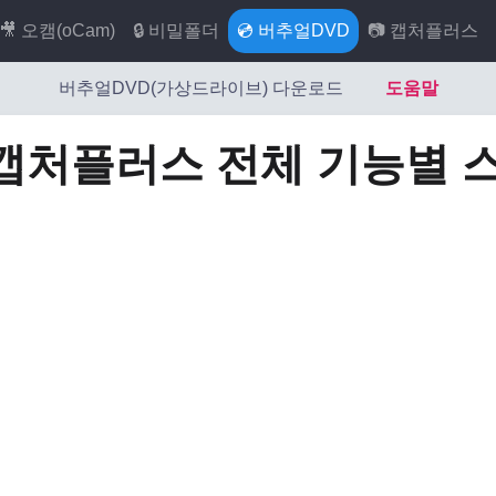
🎥 오캠(oCam)
🔒 비밀폴더
💿 버추얼DVD
📷 캡처플러스
버추얼DVD(가상드라이브) 다운로드
도움말
캡처플러스 전체 기능별 