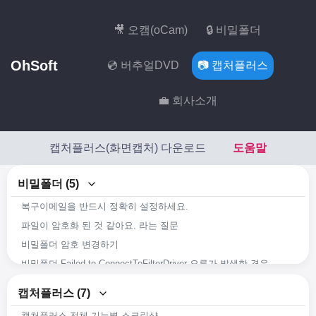
🎥 오캠(oCam)
🔒 비밀폴더
OhSoft
💿 버추얼DVD
📷 캡처플러스
💼 회사소개
캡처플러스(화면캡처) 다운로드
도움말
비밀폴더 (5)
복구이메일을 반드시 정확히 설정하세요.
파일이 암호화 된 것 같아요. 라는 질문
비밀폴더 암호 변경하기
비밀폴더 Failed to ConnectToFilterDriver 오류가 발생한 경우
비밀폴더(SecretFolder) 주요 기능 살펴보기
캡처플러스 (7)
캡처플러스 전체 기능별 스크린샷