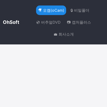
🎥 오캠(oCam)
🔒 비밀폴더
OhSoft
💿 버추얼DVD
📷 캡처플러스
💼 회사소개