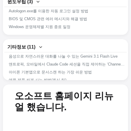
윈도우팁 (3)
Autologon.exe를 이용한 자동 로그인 설정 방법
BIOS 및 CMOS 관련 에러 메시지와 해결 방법
Windows 운영체제별 지원 종료 일정
기타정보 (11)
음성으로 자연스러운 대화를 나눌 수 있는 Gemini 3.1 Flash Live
앤트로픽, 모바일에서 Claude Code 세션을 직접 제어하는 ‘Channels’ 공개
아이폰 기본앱으로 문서스캔 하는 가장 쉬운 방법
애플 제품 싸게 사는 방법(최신 팁)
네이버 문서양식(한글/워드/엑셀/프레젠테이션) 무료로 다운받기
오소프트 홈페이지 리뉴
한글 맞춤법 확인하는 사이트
요즘 볼만한 영화나 방송을 OTT별로 검색해보는 방법
얼 했습니다.
도스 시절 느낌의 타자연습 사이트
자율주행 기술이 어디까지 왔는지 궁금할때 확인할것
로봇기술 발전이 어디까지 되었는지 궁금할때, 확인할것