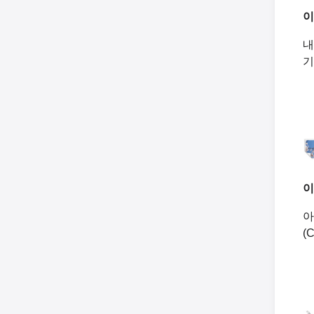
이
내
기
이
아
(