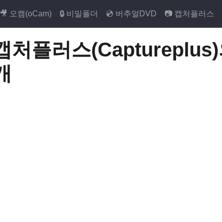
🎥 오캠(oCam)
🔒 비밀폴더
💿 버추얼DVD
📷 캡처플러스
캡처플러스(Captureplu
개