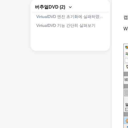
캡처플러스 화면 캡처 관련 기능소개
버추얼DVD (2)
캡처플러스(Captureplus)의 간략한 기능소개
VirtualDVD 엔진 초기화에 실패하였습니다. 오류 해결방안
캡
VirtualDVD 기능 간단히 살펴보기
W