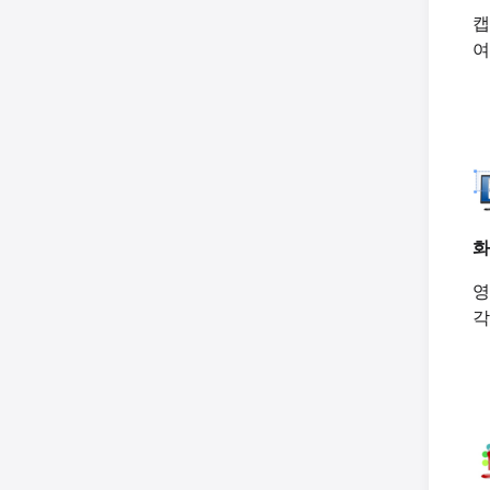
캡
여
화
영
각