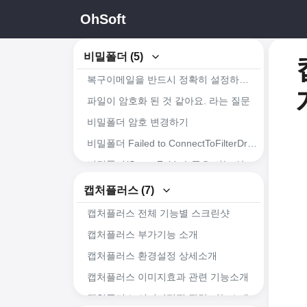
OhSoft
비밀폴더 (5)
복구이메일을 반드시 정확히 설정하세요.
파일이 암호화 된 것 같아요. 라는 질문
비밀폴더 암호 변경하기
비밀폴더 Failed to ConnectToFilterDriver 오류가 발생한 경우
비밀폴더(SecretFolder) 주요 기능 살펴보기
캡처플러스 (7)
캡처플러스 전체 기능별 스크린샷
캡처플러스 부가기능 소개
캡처플러스 환경설정 상세소개
캡처플러스 이미지효과 관련 기능소개
캡처플러스 이미지편집 관련 기능소개