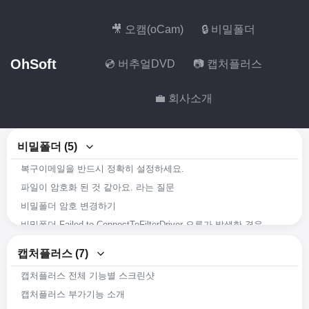
🎥 오캠(oCam)
🔒 비밀폴더
OhSoft
💿 버추얼DVD
📷 캡처플러스
💼 회사소개
비밀폴더 (5)
복구이메일을 반드시 정확히 설정하세요.
파일이 암호화 된 것 같아요. 라는 질문
비밀폴더 암호 변경하기
비밀폴더 Failed to ConnectToFilterDriver 오류가 발생한 경우
비밀폴더(SecretFolder) 주요 기능 살펴보기
캡처플러스 (7)
캡처플러스 전체 기능별 스크린샷
캡처플러스 부가기능 소개