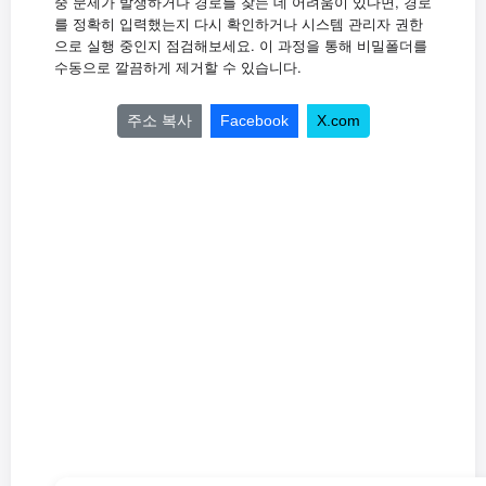
,
중
문제가
발생하거나
경로를
찾는
데
어려움이
있다면
경로
를
정확히
입력했는지
다시
확인하거나
시스템
관리자
권한
.
으로
실행
중인지
점검해보세요
이
과정을
통해
비밀폴더를
.
수동으로
깔끔하게
제거할
수
있습니다
주소 복사
Facebook
X.com